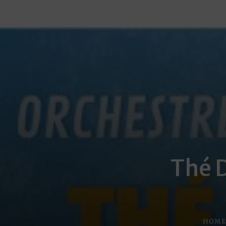
Thé 
HOM