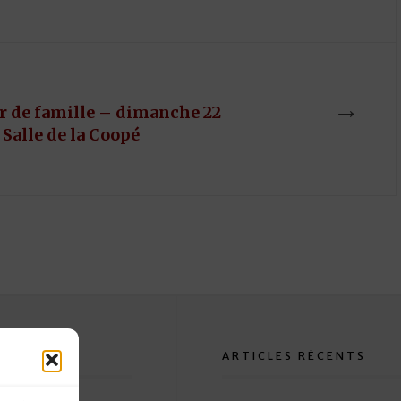
→
r de famille – dimanche 22
a Salle de la Coopé
 PHOTOS
ARTICLES RÉCENTS